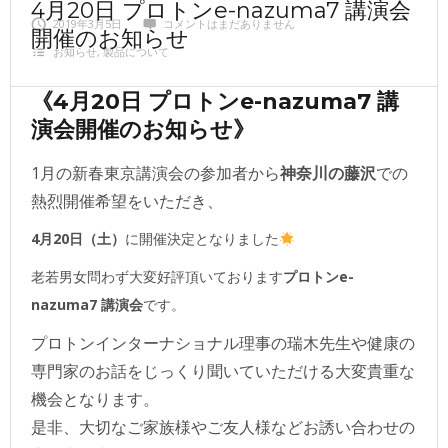
4月20日 プロトンe-nazuma7 講演会
2019年3月5日
コメントはまだありません
開催のお知らせ
お知らせ
,
製品について
《4月20日 プロトンe-nazuma7 講
演会開催のお知らせ》
1月の新春東京講演会の参加者から
神奈川の藤沢
での
熱烈開催希望をいただき、
4月20日（土）
に開催決定となりました
老若男女問わず大変好評頂いております
プロトンe-
nazuma7 講演会
です。
プロトンインターナショナル理事の瑞木先生や健康の
専門家のお話をじっくり聞いていただける大変貴重な
機会となります。
是非、大切なご家族様やご友人様などお誘い合わせの