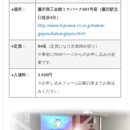
●場所：
藤沢商工会館ミナパーク601号室（藤沢駅北
口徒歩2分）
http://www.fujisawa-cci.or.jp/kaikan-
gaiyou/kaikangaiyou.html
●定員：
64名
（定員になり次第締め切り）
※事前にWebページからのお申し込みが必
要です。
●入場料：
3.500円
※お申し込みフォーム記載口座までお振込
みください。