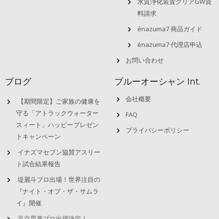
水質浄化装置クリアGW資
料請求
énazuma7 商品ガイド
énazuma7 代理店申込
お問い合わせ
ブログ
ブルーオーシャン Int.
会社概要
【期間限定】ご家族の健康を
守る「アトラックウォーター
FAQ
スィート」ハッピープレゼン
プライバシーポリシー
トキャンペーン
イナズマセブン協賛アスリー
ト試合結果報告
堤麗斗プロ出場！世界注目の
『ナイト・オブ・ザ・サムラ
イ』開催
足立晃基プロ出場決定！