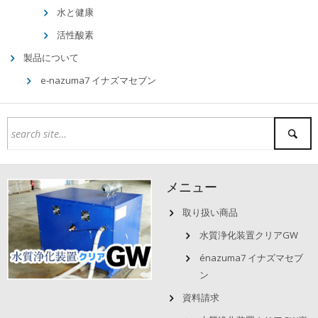
水と健康
活性酸素
製品について
e‐nazuma7 イナズマセブン
メニュー
取り扱い商品
水質浄化装置クリアGW
énazuma7 イナズマセブ
ン
資料請求