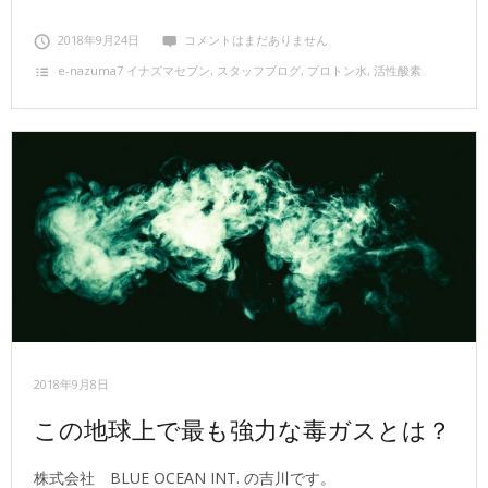
2018年9月24日
コメントはまだありません
e‐nazuma7 イナズマセブン
,
スタッフブログ
,
プロトン水
,
活性酸素
2018年9月8日
この地球上で最も強力な毒ガスとは？
株式会社 BLUE OCEAN INT. の吉川です。