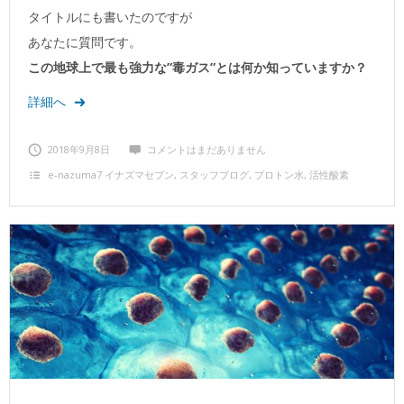
タイトルにも書いたのですが
あなたに質問です。
この地球上で最も強力な”毒ガス”とは何か知っていますか？
詳細へ
2018年9月8日
コメントはまだありません
e‐nazuma7 イナズマセブン
,
スタッフブログ
,
プロトン水
,
活性酸素