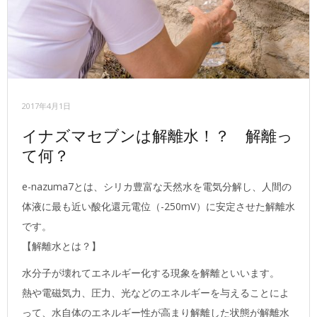
2017年4月1日
イナズマセブンは解離水！？ 解離っ
て何？
e-nazuma7とは、シリカ豊富な天然水を電気分解し、人間の
体液に最も近い酸化還元電位（-250mV）に安定させた解離水
です。
【解離水とは？】
水分子が壊れてエネルギー化する現象を解離といいます。
熱や電磁気力、圧力、光などのエネルギーを与えることによ
って、水自体のエネルギー性が高まり解離した状態が解離水