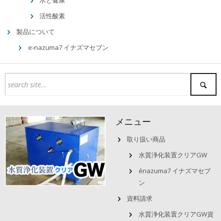
水と健康
活性酸素
製品について
e‐nazuma7 イナズマセブン
メニュー
取り扱い商品
水質浄化装置クリアGW
énazuma7 イナズマセブ
ン
資料請求
水質浄化装置クリアGW資