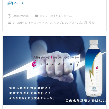
詳細へ
2018年9月8日
コメントはまだありません
e‐nazuma7 イナズマセブン
,
スタッフブログ
,
プロトン水
,
活性酸素