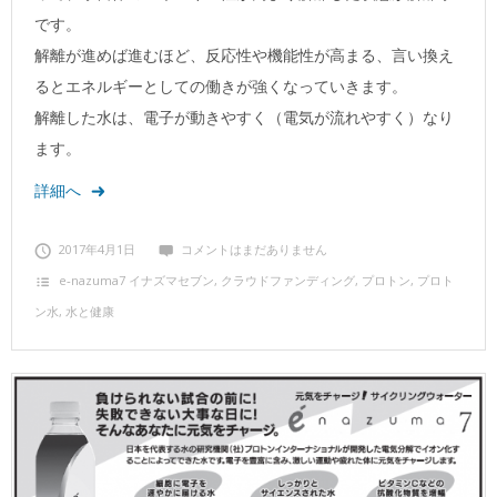
です。
解離が進めば進むほど、反応性や機能性が高まる、言い換え
るとエネルギーとしての働きが強くなっていきます。
解離した水は、電子が動きやすく（電気が流れやすく）なり
ます。
詳細へ
2017年4月1日
コメントはまだありません
e‐nazuma7 イナズマセブン
,
クラウドファンディング
,
プロトン
,
プロト
ン水
,
水と健康