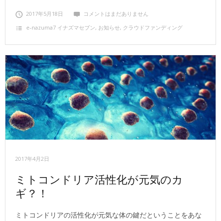
2017年5月18日
コメントはまだありません
e‐nazuma7 イナズマセブン
,
お知らせ
,
クラウドファンディング
2017年4月2日
ミトコンドリア活性化が元気のカ
ギ？！
ミトコンドリアの活性化が元気な体の鍵だということをあな